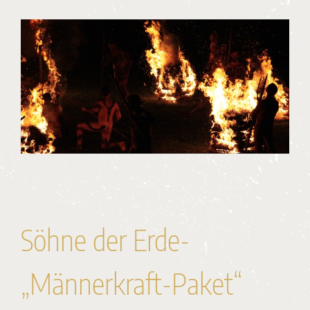
Söhne der Erde-
„Männerkraft-Paket“