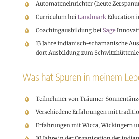
Automateneinrichter (heute Zerspanu
Curriculum bei
Landmark
Education i
Coachingausbildung bei
Sage
Innovat
13 Jahre indianisch-schamanische Au
dort Ausbildung zum Schwitzhüttenle
Was hat Spuren in meinem Lebe
Teilnehmer von Träumer-Sonnentän
Verschiedene Erfahrungen mit traditi
Erfahrungen mit Wicca, Wickingern u
10 Jahre in der Organisation der ind