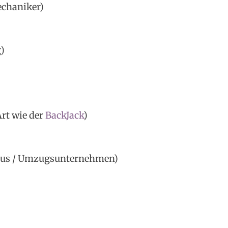
chaniker)
)
Art wie der
BackJack
)
haus / Umzugsunternehmen)