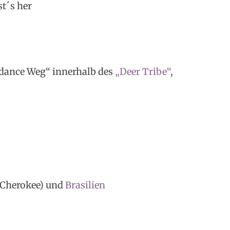
t´s her
ndance Weg“ innerhalb des
„Deer Tribe“
,
, Cherokee) und
Brasilien