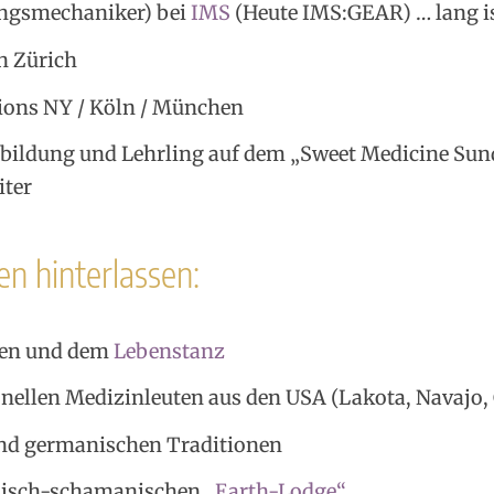
ngsmechaniker) bei
IMS
(Heute IMS:GEAR) … lang is
n Zürich
ions NY / Köln / München
sbildung und Lehrling auf dem „Sweet Medicine Su
iter
n hinterlassen:
zen und dem
Lebenstanz
onellen Medizinleuten aus den USA (Lakota, Navajo
nd germanischen Traditionen
ianisch-schamanischen
„Earth-Lodge“