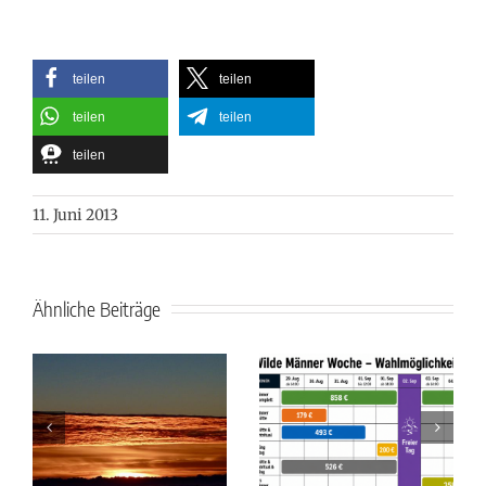
teilen
teilen
teilen
teilen
teilen
11. Juni 2013
Ähnliche Beiträge
Wer bist Du als
Wilde Männer
Mann in dieser
Woche