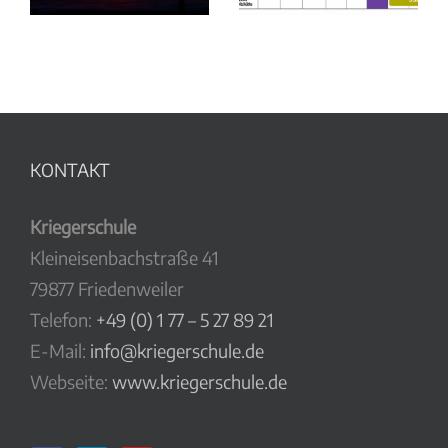
Zeit?
H
KONTAKT
Kriegerschule
Kleineisenbachstraße 41
79877 Friedenweiler
Telefon:
+49 (0) 1 77 – 5 27 89 21
E-Mail:
info@kriegerschule.de
Webseite:
www.kriegerschule.de