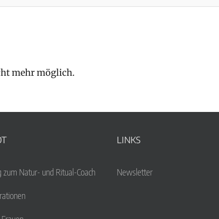
cht mehr möglich.
OT
LINKS
g zum Natur- und Ritual-Coach
Newsletter
ationen
r Frauen