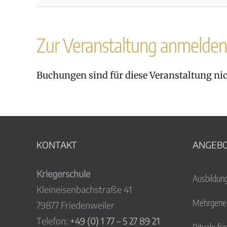
Zur Veranstaltung anmelden
Buchungen sind für diese Veranstaltung ni
KONTAKT
ANGEB
Kriegerschule
Ausbildun
Kleineisenbachstraße 41
Mehrgener
79877 Friedenweiler
Telefon:
+49 (0) 1 77 – 5 27 89 21
Rituale fü