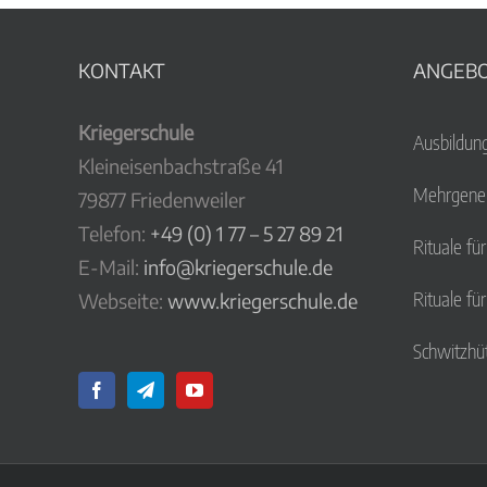
KONTAKT
ANGEB
Kriegerschule
Ausbildun
Kleineisenbachstraße 41
Mehrgener
79877 Friedenweiler
Telefon:
+49 (0) 1 77 – 5 27 89 21
Rituale fü
E-Mail:
info@kriegerschule.de
Rituale fü
Webseite:
www.kriegerschule.de
Schwitzhü