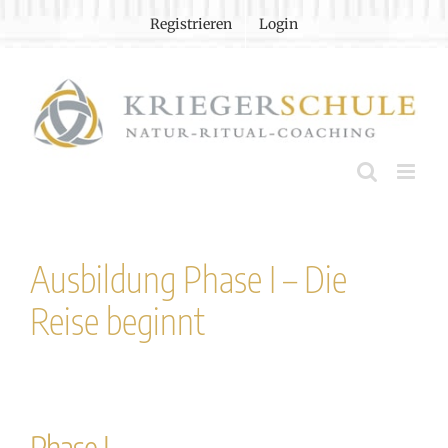
Zum
Registrieren
Login
Inhalt
springen
Ausbildung Phase I – Die
Reise beginnt
Phase I