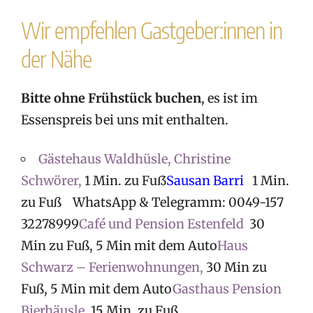
Wir empfehlen Gastgeber:innen in
der Nähe
Bitte ohne Frühstück buchen
, es ist im
Essenspreis bei uns mit enthalten.
Gästehaus Waldhüsle, Christine
Schwörer,
1 Min. zu Fuß
Sausan Barri
1 Min.
zu Fuß WhatsApp & Telegramm: 0049-157
32278999
Café und Pension Estenfeld
30
Min zu Fuß, 5 Min mit dem Auto
Haus
Schwarz – Ferienwohnungen,
30 Min zu
Fuß, 5 Min mit dem Auto
Gasthaus Pension
Bierhäusle,
15 Min. zu Fuß