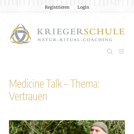
Zum
Registrieren
Login
Inhalt
springen
Medicine Talk – Thema:
Vertrauen
Zeige
grösseres