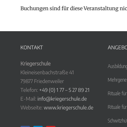
Buchungen sind für diese Veranstaltung ni
KONTAKT
ANGEB
Kriegerschule
Ausbildun
Kleineisenbachstraße 41
Mehrgener
79877 Friedenweiler
Telefon:
+49 (0) 1 77 – 5 27 89 21
Rituale fü
E-Mail:
info@kriegerschule.de
Rituale fü
Webseite:
www.kriegerschule.de
Schwitzhü