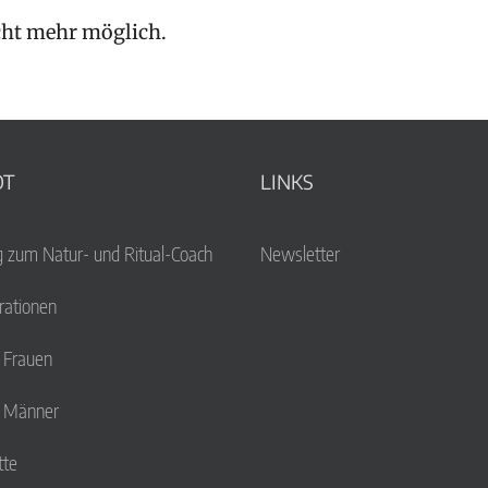
cht mehr möglich.
OT
LINKS
g zum Natur- und Ritual-Coach
Newsletter
ationen
r Frauen
r Männer
tte