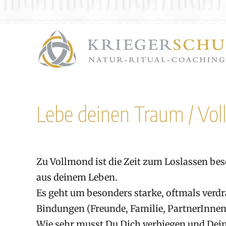
Zum
Inhalt
springen
Lebe deinen Traum / Vol
Zu Vollmond ist die Zeit zum Loslassen b
aus deinem Leben.
Es geht um besonders starke, oftmals ve
Bindungen (Freunde, Familie, PartnerInnen,
Wie sehr musst Du Dich verbiegen und Deine