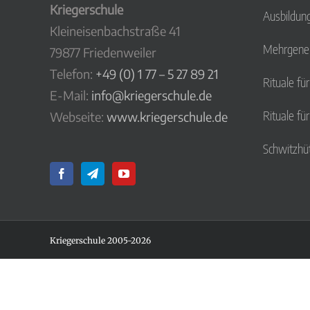
Kriegerschule
Ausbildun
Kleineisenbachstraße 41
Mehrgener
79877 Friedenweiler
Telefon:
+49 (0) 1 77 – 5 27 89 21
Rituale fü
E-Mail:
info@kriegerschule.de
Rituale fü
Webseite:
www.kriegerschule.de
Schwitzhü
Kriegerschule 2005-2026