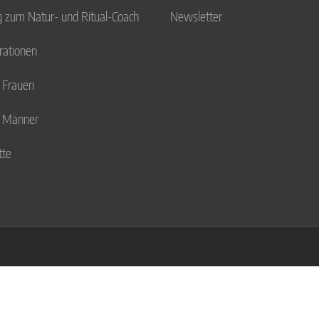
g zum Natur- und Ritual-Coach
Newsletter
ationen
r Frauen
r Männer
tte