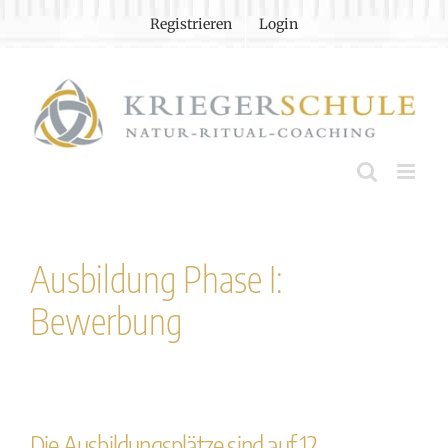
Zum
Registrieren
Login
Inhalt
springen
Ausbildung Phase I:
Bewerbung
Die Ausbildungsplätze sind auf 12