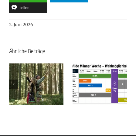
teilen
2. Juni 2026
Ähnliche Beiträge
–
Beltane – Fest
Wilde Männer
der lebendigen
Woche
te
Partnerschaft